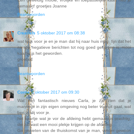
Een geweldig mooie, vrolijke en toepasselijke kaart heb je
gemaakt! groetjes Joanne
Beantwoorden
Creatiels
5 oktober 2017 om 08:38
wat leuk voor je en je man dat hij naar huis mag, fijn dat het
na alle negatieve berichten tot nog goed gekomen is. mooi
kaartje is het geworden.
groetjes
Els
Beantwoorden
Corrie
5 oktober 2017 om 09:30
Wat een fantastisch nieuws Carla, je zal zien dat je
mannetje in zijn eigen omgeving nog beter vooruit gaat, wat
ben ik blij voor je.
het kaartje wat je vor de afdeing hebt gemaakt,is prachtig,
die zal vast een mooi plekje krijgen op de afdeling.
Ga genieten van de thuiskomst van je man, verder gewoon