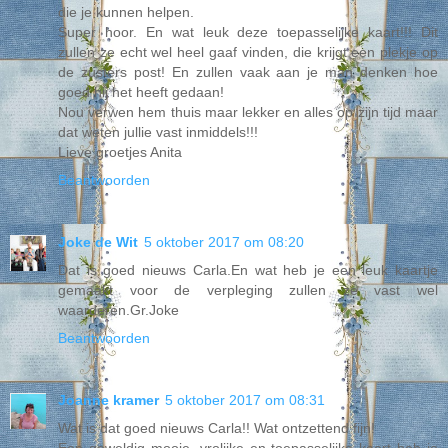
die je kunnen helpen.
Super hoor. En wat leuk deze toepasselijke kaart!!! Dit
zullen ze echt wel heel gaaf vinden, die krijgt een plekje op
de zusters post! En zullen vaak aan je man denken hoe
goed hij het heeft gedaan!
Nou verwen hem thuis maar lekker en alles op zijn tijd maar
dat weten jullie vast inmiddels!!!
Lieve groetjes Anita
Beantwoorden
Joke de Wit
5 oktober 2017 om 08:20
Dat is goed nieuws Carla.En wat heb je een leuk kaartje
gemaakt voor de verpleging zullen ze vast wel
waarderen.Gr.Joke
Beantwoorden
Joanne kramer
5 oktober 2017 om 08:31
Wat is dat goed nieuws Carla!! Wat ontzettend fijn!