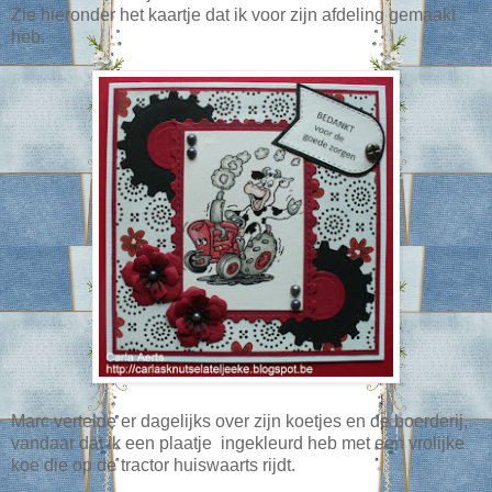
Zie hieronder het kaartje dat ik voor zijn afdeling gemaakt
heb.
Marc vertelde er dagelijks over zijn koetjes en de boerderij,
vandaar dat ik een plaatje ingekleurd heb met een vrolijke
koe die op de tractor huiswaarts rijdt.