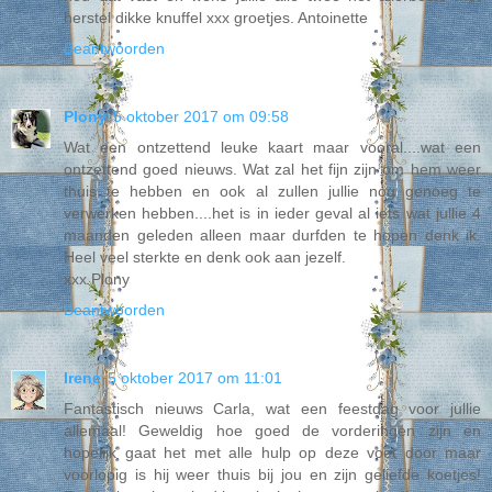
herstel dikke knuffel xxx groetjes. Antoinette
Beantwoorden
Plony
5 oktober 2017 om 09:58
Wat een ontzettend leuke kaart maar vooral....wat een
ontzettend goed nieuws. Wat zal het fijn zijn om hem weer
thuis te hebben en ook al zullen jullie nog genoeg te
verwerken hebben....het is in ieder geval al iets wat jullie 4
maanden geleden alleen maar durfden te hopen denk ik.
Heel veel sterkte en denk ook aan jezelf.
xxx Plony
Beantwoorden
Irene
5 oktober 2017 om 11:01
Fantastisch nieuws Carla, wat een feestdag voor jullie
allemaal! Geweldig hoe goed de vorderingen zijn en
hopelijk gaat het met alle hulp op deze voet door maar
voorlopig is hij weer thuis bij jou en zijn geliefde koetjes!