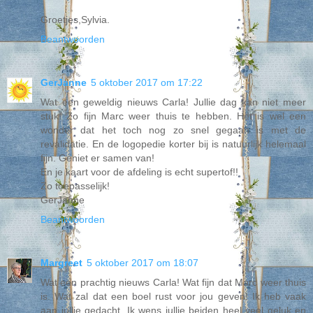
Groetjes,Sylvia.
Beantwoorden
GerJanne
5 oktober 2017 om 17:22
Wat een geweldig nieuws Carla! Jullie dag kan niet meer
stuk! Zo fijn Marc weer thuis te hebben. Het is wel een
wonder dat het toch nog zo snel gegaan is met de
revalidatie. En de logopedie korter bij is natuurlijk helemaal
fijn. Geniet er samen van!
En je kaart voor de afdeling is echt supertof!!
Zo toepasselijk!
GerJanne
Beantwoorden
Margreet
5 oktober 2017 om 18:07
Wat een prachtig nieuws Carla! Wat fijn dat Marc weer thuis
is. Wat zal dat een boel rust voor jou geven! Ik heb vaak
aan jullie gedacht. Ik wens jullie beiden heel veel geluk en