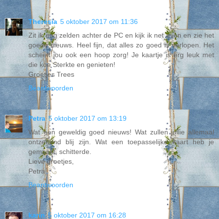
Theresia
5 oktober 2017 om 11:36
Zit ik nog zelden achter de PC en kijk ik net even en zie het
goede nieuws. Heel fijn, dat alles zo goed is verlopen. Het
scheelt jou ook een hoop zorg! Je kaartje is erg leuk met
die koe Sterkte en genieten!
Groetjes Trees
Beantwoorden
Petra
5 oktober 2017 om 13:19
Wat een geweldig goed nieuws! Wat zullen jullie allemaal
ontzettend blij zijn. Wat een toepasselijke kaart heb je
gemaakt, schitterde.
Lieve groetjes,
Petra
Beantwoorden
karin
5 oktober 2017 om 16:28