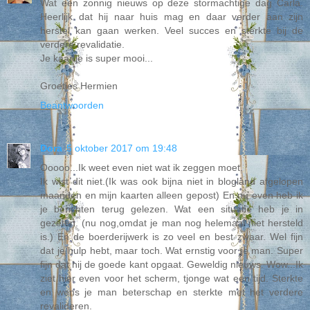
Wat een zonnig nieuws op deze stormachtige dag Carla.
Heerlijk dat hij naar huis mag en daar verder aan zijn
herstel kan gaan werken. Veel succes en sterkte bij de
verdere revalidatie.
Je kaartje is super mooi...
Groetjes Hermien
Beantwoorden
Dora
5 oktober 2017 om 19:48
Ooooo...Ik weet even niet wat ik zeggen moet.
Ik wist dit niet.(Ik was ook bijna niet in blogland afgelopen
maanden en mijn kaarten alleen gepost) En nu even heb ik
je berichten terug gelezen. Wat een situatie heb je in
gezeten. (nu nog,omdat je man nog helemaal niet hersteld
is.) En de boerderijwerk is zo veel en best zwaar. Wel fijn
dat je hulp hebt, maar toch. Wat ernstig voor je man. Super
fijn dat hij de goede kant opgaat. Geweldig nieuws. Wow...Ik
ziet hier even voor het scherm, tjonge wat een tijd. Sterkte
en wens je man beterschap en sterkte met het verdere
revalideren.