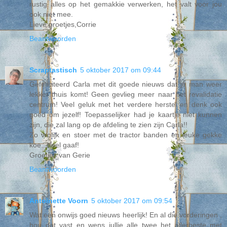
rustig alles op het gemakkie verwerken, het valt voor jou
ook niet mee.
Lieve groetjes,Corrie
Beantwoorden
Scraptastisch
5 oktober 2017 om 09:44
Gefeliciteerd Carla met dit goede nieuws dat je man weer
lekker thuis komt! Geen gevlieg meer naar het revalidatie
centrum! Veel geluk met het verdere herstel en denk ook
goed om jezelf! Toepasselijker had je kaartje niet kunnen
zijn, die zal lang op de afdeling te zien zijn Carla!!
Zo vrolijk en stoer met de tractor banden en leuke gekke
koe...heel gaaf!
Groetjes van Gerie
Beantwoorden
Antoinette Voorn
5 oktober 2017 om 09:54
Wat een onwijs goed nieuws heerlijk! En al die vorderingen ,
hou dat vast en wens jullie alle twee het allerbeste met