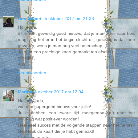
Ans Gilbert
5 oktober 2017 om 21:33
Hoi Carla,
dit is echt geweldig goed nieuws, dat je man weer naar huis
mag, zag het er in het begin slecht uit, gelukkig is dat mee
gevallen, wens je man nog veel beterschap.
Je hebt een prachtige kaart gemaakt ten afscheid,
groetjes,
Ans
Beantwoorden
Martha
8 oktober 2017 om 12:04
Hoi hoi Carla,
wat een supergoed nieuws voor jullie!
Jullie hebben een zware tijd meegemaakt,nu gaat het
gelukkig wat positiever worden!
Heel veel succes met de volgende stappen naar het herstel!
Heel leuk de kaart die je hebt gemaakt!
Liefs van martha