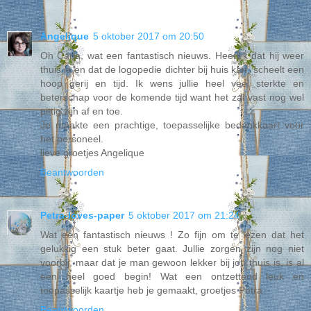
Angelique
5 oktober 2017 om 20:50
Oh Carla, wat een fantastisch nieuws. Heerlijk dat hij weer
thuis is en dat de logopedie dichter bij huis kan, scheelt een
hoop gerij en tijd. Ik wens jullie heel veel sterkte en
beterschap voor de komende tijd want het zal vast nog wel
pittig zijn af en toe.
Je maakte een prachtige, toepasselijke bedankkaart voor
het personeel.
lieve groetjes Angelique
Beantwoorden
Petra-loves-paper
5 oktober 2017 om 21:24
Wat een fantastisch nieuws ! Zo fijn om te lezen dat het
gelukkig een stuk beter gaat. Jullie zorgen zijn nog niet
voorbij, maar dat je man gewoon lekker bij jou thuis is, is al
een heel goed begin! Wat een ontzettend leuk en
toepasselijk kaartje heb je gemaakt, groetjes Petra
Beantwoorden