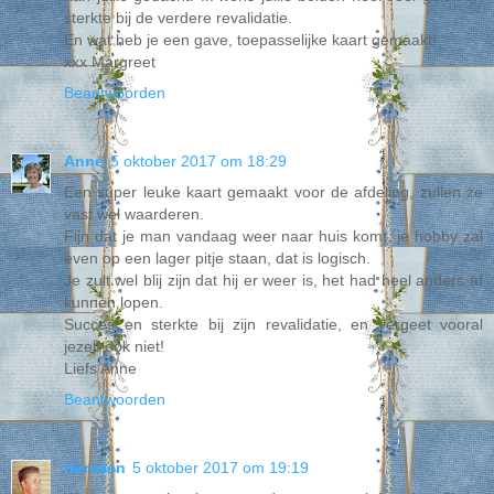
sterkte bij de verdere revalidatie.
En wat heb je een gave, toepasselijke kaart gemaakt!
xxx Margreet
Beantwoorden
Anne
5 oktober 2017 om 18:29
Een super leuke kaart gemaakt voor de afdeling, zullen ze
vast wel waarderen.
Fijn dat je man vandaag weer naar huis komt, je hobby zal
even op een lager pitje staan, dat is logisch.
Je zult wel blij zijn dat hij er weer is, het had heel anders af
kunnen lopen.
Succes en sterkte bij zijn revalidatie, en vergeet vooral
jezelf ook niet!
Liefs Anne
Beantwoorden
Hermien
5 oktober 2017 om 19:19