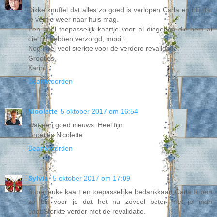
Dikke knuffel dat alles zo goed is verlopen Carla en blij dat
je ventje weer naar huis mag.
Een heel toepasselijk kaartje voor al diegenen die hem al
die tijd hebben verzorgd, mooi !
Nog heel veel sterkte voor de verdere revalidatie.
Groetjes,
Karin.
Beantwoorden
Nicolette
5 oktober 2017 om 16:54
Wat een goed nieuws. Heel fijn.
Groetjes Nicolette
Beantwoorden
Sylvia
5 oktober 2017 om 17:09
Superleuke kaart en toepasselijke bedankkaart,Carla.Ik ben
zo blij voor je dat het nu zoveel beter met je man
gaat.Sterkte verder met de revalidatie.