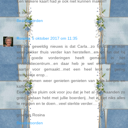
Een leukere kaart had je ook niet kunnen maken!!
xx Irene
Beantwoorden
Rosina
5 oktober 2017 om 11:35
Wat ee geweldig nieuws is dat Carla...zo fijn dat je man
weer lekker thuis verder kan herstellen...en zo fijn dat hij
zulke goede vorderingen heeft gemaakt in het
revalidatiecentrum...en daar heb je wel een heel mooi
kaartje voor gemaakt...met een heel leuk en geinig
stempeltje erop...
En nu samen weer genieten genieten van jullie koetjes en
kalfjes
Eeen dikke pluim ook voor jou dat je het al die maanden zo
goed gedaan hebt met jullie boerderij...het is niet niks alles
te regelen en te doen...veel sterkte verder....
groetjes Rosina
Beantwoorden