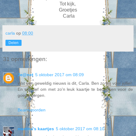
Tot kijk,
Groetjes
Carla
carla
op
08:00
Delen
31 opmerkingen:
Je@net
5 oktober 2017 om 08:09
Wat een geweldig nieuws is dit, Carla. Ben zo blij voor jullie!
En wat lief om met zo'n leuk kaartje te bedanken voor de
goede zorgen.
Beantwoorden
martina's kaartjes
5 oktober 2017 om 08:10