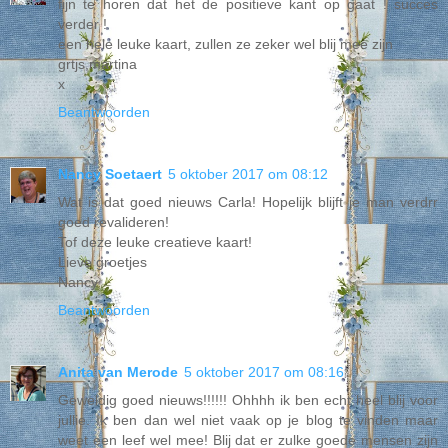
fijn te horen dat het de positieve kant op gaat ! succes
verder !
een hele leuke kaart, zullen ze zeker wel blij mee zijn
grtjs,martina
x
Beantwoorden
Nancy Soetaert
5 oktober 2017 om 08:12
Wat is dat goed nieuws Carla! Hopelijk blijft je man verdrr
goed revalideren!
Tof deze leuke creatieve kaart!
Lieve groetjes
Nancy
Beantwoorden
Anita van Merode
5 oktober 2017 om 08:16
Geweldig goed nieuws!!!!!! Ohhhh ik ben echt heel blij voor
jullie. Ik ben dan wel niet vaak op je blog te vinden maar
weet een leef wel mee! Blij dat er zulke goede mensen zijn