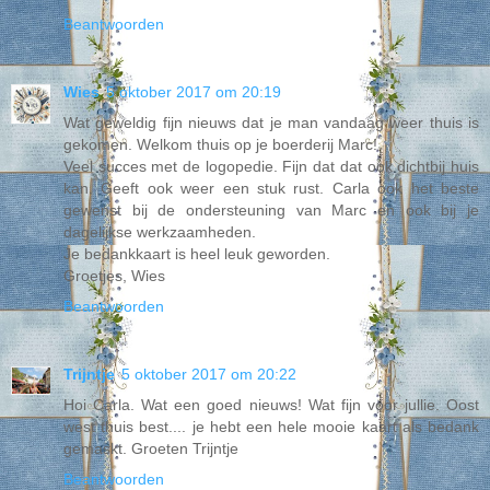
Beantwoorden
Wies
5 oktober 2017 om 20:19
Wat geweldig fijn nieuws dat je man vandaag weer thuis is
gekomen. Welkom thuis op je boerderij Marc!
Veel succes met de logopedie. Fijn dat dat ook dichtbij huis
kan. Geeft ook weer een stuk rust. Carla ook het beste
gewenst bij de ondersteuning van Marc en ook bij je
dagelijkse werkzaamheden.
Je bedankkaart is heel leuk geworden.
Groetjes, Wies
Beantwoorden
Trijntje
5 oktober 2017 om 20:22
Hoi Carla. Wat een goed nieuws! Wat fijn voor jullie. Oost
west thuis best.... je hebt een hele mooie kaart als bedank
gemaskt. Groeten Trijntje
Beantwoorden