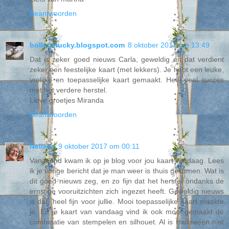
Beantwoorden
bolletjelucky.blogspot.com
8 oktober 2017 om 13:49
Dat is zeker goed nieuws Carla, geweldig en dat verdient
zeker een feestelijke kaart (met lekkers). Je hebt een leuke,
vrolijke en toepasselijke kaart gemaakt. Heel veel succes
met het verdere herstel.
Lieve groetjes Miranda
Beantwoorden
Nelleke
9 oktober 2017 om 00:11
Vanavond kwam ik op je blog voor jou kaart vandaag. Lees
ik je vorige bericht dat je man weer is thuis gekomen. Wat is
dit goed nieuws zeg, en zo fijn dat het herstel ondanks de
ernstige vooruitzichten zich ingezet heeft. Geweldig nieuws
is dat, heel fijn voor jullie. Mooi toepasselijke kaart maakte
je. En je kaart van vandaag vind ik ook mooi gemaakt de
combinatie van stempelen en silhouet. Al is Halloween niet