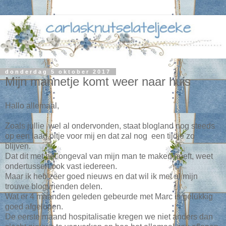
donderdag 5 oktober 2017
Mijn mannetje komt weer naar huis
Hallo allemaal,
Zoals jullie wel al ondervonden, staat blogland nog steeds
op een laag pitje voor mij en dat zal nog een tijdje zo
blijven.
Dat dit met het ongeval van mijn man te maken heeft, weet
ondertussen ook vast iedereen.
Maar ik heb zeer goed nieuws en dat wil ik met al mijn
trouwe blogvrienden delen.
Wat er 4 maanden geleden gebeurde met Marc is gelukkig
goed afgelopen.
De eerste maand hospitalisatie kregen we niet anders dan