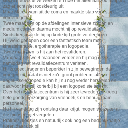
slecht nieuws te verwerken en hoe het allemaal zou aflopen,
zag er echt niet rooskleurig uit.
Maar Marc kwam uit de coma en maakte stap voor stap
vorderingen.
Twee maanden op de afdelingen intensieve zorgen en
medium care en daarna mocht hij op revalidatie.
Sindsdien maakte hij op korte tijd grote vorderingen.
Hij werd gehopen door een fantastisch team met
kinesittherapie, ergotherapie en logopedie.
Twee maanden is hij aan het revalideren.
Vandaag zijn we 4 maanden verder en hij mag deze
namiddag het revalidatiecentrum verlaten.
Hij is goed, trager en beperkter in zijn bewegingen dan
vroeger, maar dat is niet zo'n groot probleem, alleen met
dagelijkse logopedie kan hij nu nog verder herstellen en
daarvoor kan hij korterbij bij een logopediste terecht.
Over het revalidatiecentrum is hij zeer tevreden en kreeg
hele goede verzorging van vriendelijk en behulpzaam
personeel.
Nu hij vandaag zijn ontslag daar krijgt, mogen we zeker al
die mensen niet vergeten.
Pralines, koekjes en natuurlijk ook nog een bedankkaartje
horen daar ook bij.